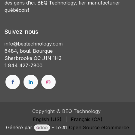
des gens d’ici. BEQ Technology, fier manufacturier
québécois!
Suivez-nous
info@beqtechnology.com
6484, boul. Bourque
Sherbrooke QC J1N 1H3
1 844 427-7800
Copyright © BEQ Technology
English (US)
|
Français (CA)
Généré par
- Le #1
Open Source eCommerce