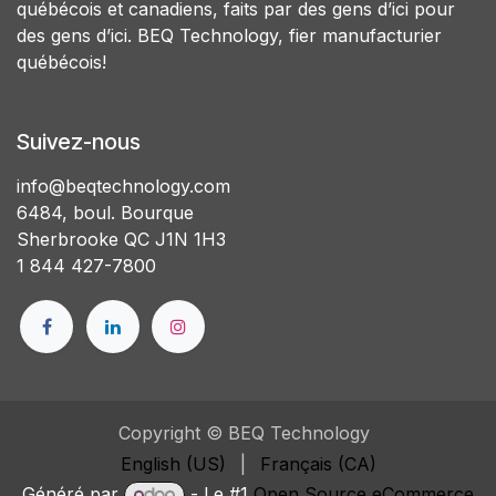
québécois et canadiens, faits par des gens d’ici pour
des gens d’ici. BEQ Technology, fier manufacturier
québécois!
Suivez-nous
info@beqtechnology.com
6484, boul. Bourque
Sherbrooke QC J1N 1H3
1 844 427-7800
Copyright © BEQ Technology
English (US)
|
Français (CA)
Généré par
- Le #1
Open Source eCommerce