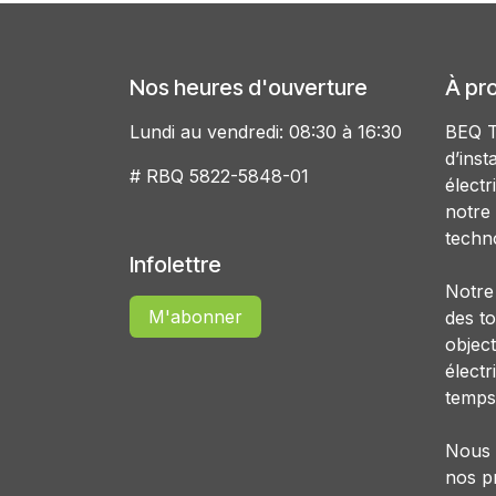
Nos heures d'ouverture
À pr
Lundi au vendredi: 08:30 à 16:30
BEQ T
d’inst
# RBQ 5822-5848-01
élect
notre
techno
Infolettre
Notre 
M'abonner
des t
object
électr
temps
Nous 
nos pr