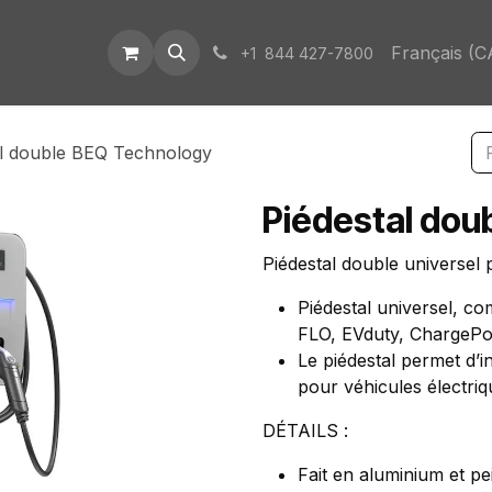
ique
Demande de soumission
Assistance
Rendez-vous
Français (C
+1 844 427-7800
al double BEQ Technology
Piédestal dou
Piédestal double universel
Piédestal universel, co
FLO, EVduty, ChargePoi
Le piédestal permet d’i
pour véhicules électriq
DÉTAILS :
Fait en aluminium et pe