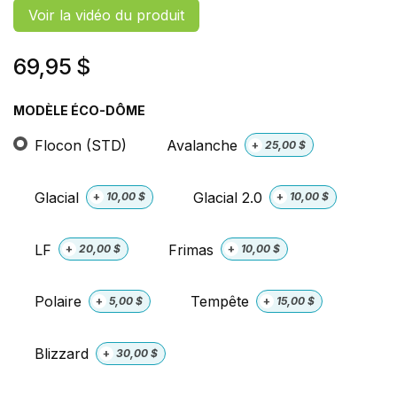
Voir la vidéo du produit
69,95
$
MODÈLE ÉCO-DÔME
Flocon (STD)
Avalanche
+
25,00
$
Glacial
Glacial 2.0
+
10,00
$
+
10,00
$
LF
Frimas
+
20,00
$
+
10,00
$
Polaire
Tempête
+
5,00
$
+
15,00
$
Blizzard
+
30,00
$