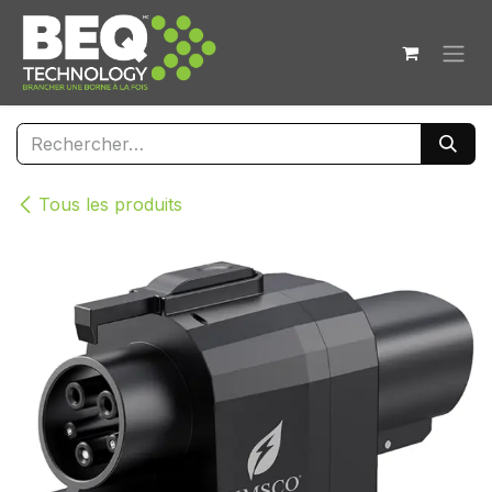
Se rendre au contenu
Tous les produits